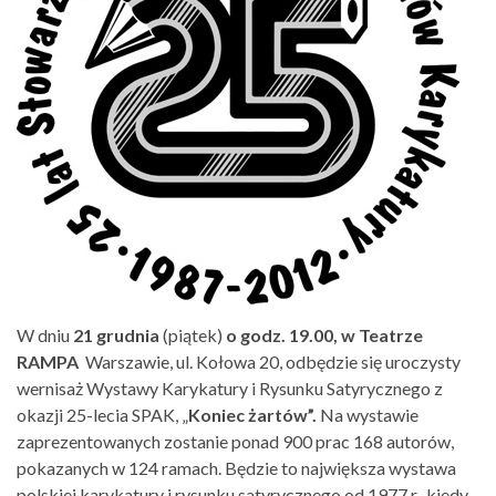
W dniu
21 grudnia
(piątek)
o godz. 19.00, w Teatrze
RAMPA
Warszawie, ul. Kołowa 20, odbędzie się uroczysty
wernisaż Wystawy Karykatury i Rysunku Satyrycznego z
okazji 25-lecia SPAK, „
Koniec żartów”.
Na wystawie
zaprezentowanych zostanie ponad 900 prac 168 autorów,
pokazanych w 124 ramach. Będzie to największa wystawa
polskiej karykatury i rysunku satyrycznego od 1977 r., kiedy