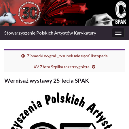
Stowarzyszenie Polskich Artystów Karykatury
Togg
navig
Ziomecki wygrał „rysunek miesiąca” listopada
XV Złota Szpilka rozstrzygnięta
Wernisaż wystawy 25-lecia SPAK