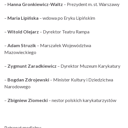
–
Hanna Gronkiewicz-Waltz
– Prezydent m. st. Warszawy
–
Maria Lipińska
– wdowa po Eryku Lipińskim
–
Witold Olejarz
– Dyrektor Teatru Rampa
–
Adam Struzik
– Marszałek Województwa
Mazowieckiego
–
Zygmunt Zaradkiewicz
– Dyrektor Muzeum Karykatury
–
Bogdan Zdrojewski
– Minister Kultury i Dziedzictwa
Narodowego
–
Zbigniew Ziomecki
– nestor polskich karykaturzystów
Patronat medialny
: