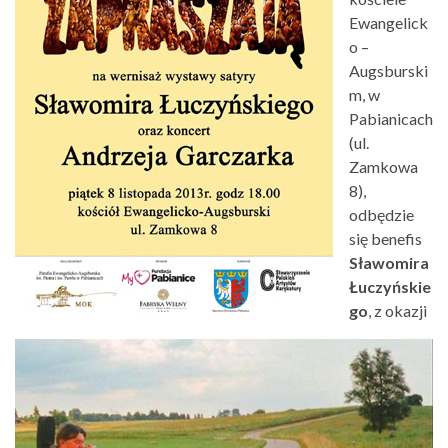
Ewangelick
o –
Augsburski
m, w
Pabianicach
(ul.
Zamkowa
8),
odbędzie
się benefis
Sławomira
Łuczyńskie
go
, z okazji