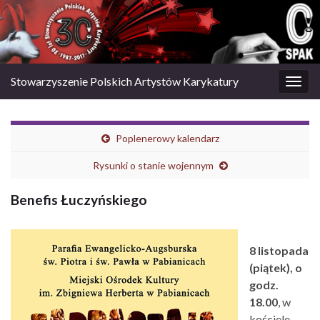
Stowarzyszenie Polskich Artystów Karykatury
Togg
navig
Poplenerowy kalendarz
Rysunki o stanie wojennym
Benefis Łuczyńskiego
8 listopada
(piątek), o
godz.
18.00
, w
kościele